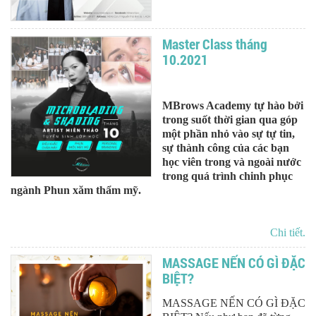
Master Class tháng
10.2021
MBrows Academy tự hào bởi
trong suốt thời gian qua góp
một phần nhỏ vào sự tự tin,
sự thành công của các bạn
học viên trong và ngoài nước
trong quá trình chinh phục
ngành Phun xăm thẩm mỹ.
Chi tiết.
MASSAGE NẾN CÓ GÌ ĐẶC
BIỆT?
MASSAGE NẾN CÓ GÌ ĐẶC