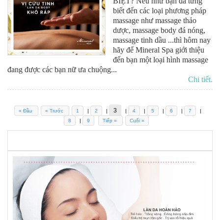
BIỆT? Nếu như bạn đã từng
biết đến các loại phương pháp
massage như massage thảo
dược, massage body đá nóng,
massage tinh dầu ...thì hôm nay
hãy để Mineral Spa giới thiệu
đến bạn một loại hình massage
đang được các bạn nữ ưa chuộng...
Chi tiết.
3
« Đầu
« Trước
1
|
2
|
|
4
|
5
|
6
|
7
|
8
|
9
Tiếp »
Cuối »