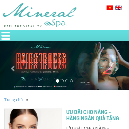
Previous
Nex
Trang chủ
»
ƯU ĐÃI CHO NÀNG -
HÀNG NGÀN QUÀ TẶNG
ƯU ĐÃI CHO NÀNG -