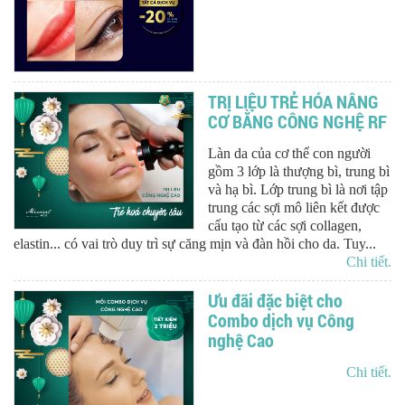
TRỊ LIỆU TRẺ HÓA NÂNG
CƠ BẰNG CÔNG NGHỆ RF
Làn da của cơ thể con người
gồm 3 lớp là thượng bì, trung bì
và hạ bì. Lớp trung bì là nơi tập
trung các sợi mô liên kết được
cấu tạo từ các sợi collagen,
elastin... có vai trò duy trì sự căng mịn và đàn hồi cho da. Tuy...
Chi tiết.
Ưu đãi đặc biệt cho
Combo dịch vụ Công
nghệ Cao
Chi tiết.