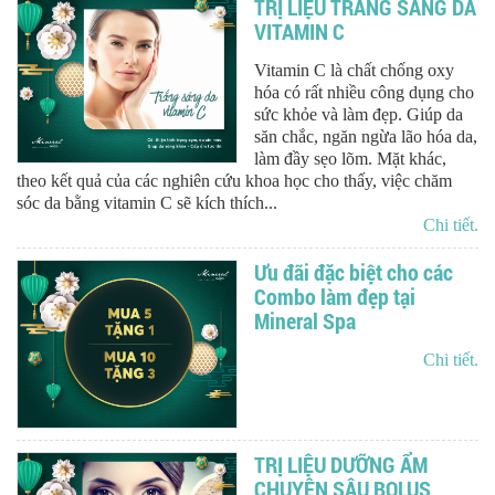
TRỊ LIỆU TRĂNG SÁNG DA
VITAMIN C
Vitamin C là chất chống oxy
hóa có rất nhiều công dụng cho
sức khỏe và làm đẹp. Giúp da
săn chắc, ngăn ngừa lão hóa da,
làm đầy sẹo lõm. Mặt khác,
theo kết quả của các nghiên cứu khoa học cho thấy, việc chăm
sóc da bằng vitamin C sẽ kích thích...
Chi tiết.
Ưu đãi đặc biệt cho các
Combo làm đẹp tại
Mineral Spa
Chi tiết.
TRỊ LIỆU DƯỠNG ẨM
CHUYÊN SÂU BOLUS