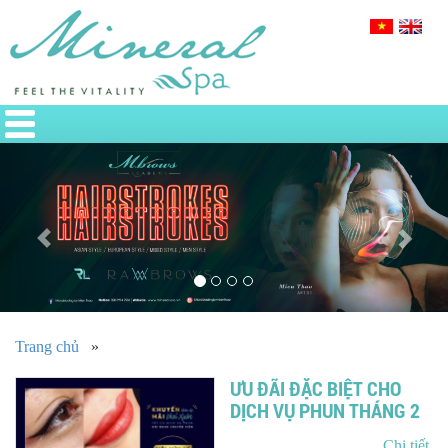
Previous
Nex
Trang chủ
»
ƯU ĐÃI ĐẶC BIỆT CHO
DỊCH VỤ PHUN THÁNG 2
Chi tiết.