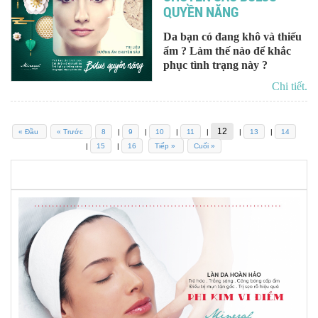
QUYỀN NĂNG
Da bạn có đang khô và thiếu
ẩm ? Làm thế nào để khắc
phục tình trạng này ?
Chi tiết.
12
« Đầu
« Trước
8
|
9
|
10
|
11
|
|
13
|
14
|
15
|
16
Tiếp »
Cuối »