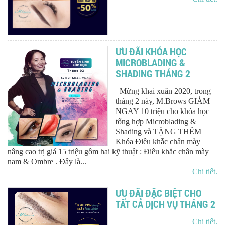
ƯU ĐÃI KHÓA HỌC
MICROBLADING &
SHADING THÁNG 2
Mừng khai xuân 2020, trong
tháng 2 này, M.Brows GIẢM
NGAY 10 triệu cho khóa học
tổng hợp Microblading &
Shading và TẶNG THÊM
Khóa Điêu khắc chân mày
nâng cao trị giá 15 triệu gồm hai kỹ thuật : Điêu khắc chân mày
nam & Ombre . Đây là...
Chi tiết.
ƯU ĐÃI ĐẶC BIỆT CHO
TẤT CẢ DỊCH VỤ THÁNG 2
Chi tiết.