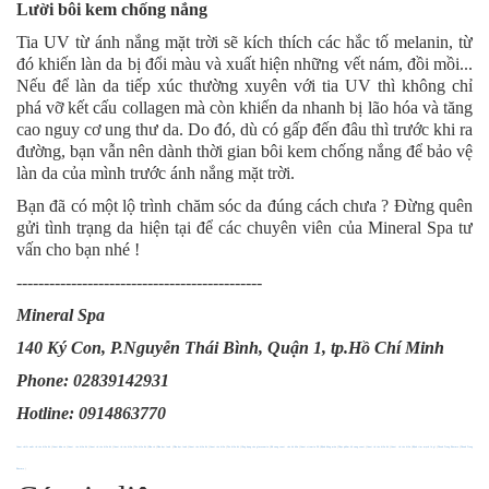
Lười bôi kem chống nắng
Tia UV từ ánh nắng mặt trời sẽ kích thích các hắc tố melanin, từ
đó khiến làn da bị đổi màu và xuất hiện những vết nám, đồi mồi...
Nếu để làn da tiếp xúc thường xuyên với tia UV thì không chỉ
phá vỡ kết cấu collagen mà còn khiến da nhanh bị lão hóa và tăng
cao nguy cơ ung thư da. Do đó, dù có gấp đến đâu thì trước khi ra
đường, bạn vẫn nên dành thời gian bôi kem chống nắng để bảo vệ
làn da của mình trước ánh nắng mặt trời.
Bạn đã có một lộ trình chăm sóc da đúng cách chưa ? Đừng quên
gửi tình trạng da hiện tại để các chuyên viên của Mineral Spa tư
vấn cho bạn nhé !
---------------------------------------------
Mineral Spa
140 Ký Con, P.Nguyễn Thái Bình, Quận 1, tp.Hồ Chí Minh
Phone: 02839142931
Hotline: 0914863770
Canxi chiết xuất từ tảo biển đỏ
|
Canxi hữu cơ
|
Canxi tảo biển đỏ
|
Canxi từ tảo biển đỏ
|
Canxi từ tảo biển
|
Tảo biển đỏ
|
Dầu cá
|
Dầu hạt lanh
|
Dầu hạt lanh
|
Canxi tảo biển đỏ
|
Canxi tảo biển
|
Tảo biển đỏ
|
Công dụng của glucosamin
|
Bổ sung canxi cho bà bầu
|
Canxi vitamin D3
|
Bệnh đông máu
|
Thực phẩm bổ sung canxi
|
Canxi từ tảo biển đỏ
|
Canxi từ tảo biển
|
Bệnh tim mạch là gì
|
Thanh Trang Pharma
|
Thanh Trang
Pharma
|