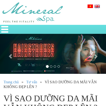
Previous
Nex
Trang chủ
»
Tư vấn
»
VÌ SAO DƯỠNG DA MÃI VẪN
KHÔNG ĐẸP LÊN ?
VÌ SAO DƯỠNG DA MÃI