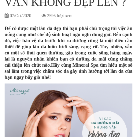
VẪN KHÔNG ĐẸP LÊN ?
07/Oct/2020
2596 lượt xem
Để có được một làn da đẹp thì bạn phải chú trọng tới việc ăn
uống cũng như chế độ sinh hoạt ngủ nghỉ đúng giờ. Bên cạnh
đó, việc bảo vệ da trước khi ra đường cũng là một điều cần
thiết để giúp làn da luôn tươi sáng, rạng rỡ. Tuy nhiên, vẫn
có một số thói quen thường gặp trong cuộc sống hàng ngày
lại là nguyên nhân khiến bạn có dưỡng da mãi cũng chẳng
cải thiện lên chút nào.Hãy cùng Mineral Spa tìm hiểu một số
sai lầm trong việc chăm sóc da gây ảnh hưởng tới làn da của
bạn ngay bây giờ nhé!