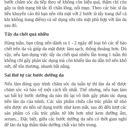
bước chăm sóc da tiếp theo sẽ không còn hiệu quả, thậm chí còn
gây ra tình trạng bít tắc lỗ chân lông, nổi mụn. Theo các bác sĩ da
liễu khuyến cáo thì bạn nên rửa mặt với 2 bước là tẩy trang (kể cả
khi không trang điểm) và sử dụng sữa rửa mặt phù hợp với làn da
sau đó.
Tẩy da chết quá nhiều
Hàng tuần, bạn cũng nên dành ra 1 - 2 ngày để loại bỏ các tế bào
chết trên da và giúp da mặt được làm sạch, thông thoáng hơn. Dù
vậy, nếu lạm dụng việc tẩy da chết quá nhiều lần trong 1 tuần thì
không chỉ gây phản tác dụng mà còn khiến làn da dần trở nên khô
nứt, dễ tổn thương, nhanh bắt nắng.
Sai thứ tự các bước dưỡng da
Nếu làm đúng quy trình chăm sóc da tuần tự thì làn da sẽ được
chăm sóc và bảo vệ một cách tốt nhất. Thế nhưng, nếu bạn làm
sai bất kỳ bước dưỡng da nào thì lại vô tình gây phản tác dụng
trên làn da của mình. Các sản phẩm chứa cấu trúc phân tử nhỏ
nên được ưu tiên sử dụng trước như kem mắt, sau đó đến lượt các
sản phẩm có cấu trúc phân tử lớn hơn như kem dưỡng ẩm,
serum... Đặc biệt, giữa các bước dưỡng da nên có thời gian nghỉ
để làn da kịp thẩm thấu dưỡng chất vào bên trong.