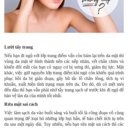
Lười tẩy trang
Nếu bạn đi ngủ với lớp trang điểm vẫn còn bám lại trên da mặt thì
vùng da mặt sẽ hình thành nên các nếp nhăn, vết chân chim và
khiến đôi mắt của bạn có nguy cơ bị sưng đỏ, giảm thị lực. Mặt
khác, việc giữ nguyên lớp trang điểm khi ngủ còn khiến quá trình
phục hồi da bị gián đoạn, gây bít tắc lỗ chân lông, tích tụ vi
khuẩn, xuất hiện tình trạng mụn trên da. Do đó, dù có mệt mỏi
đến đâu thì bạn vẫn phải nhớ tẩy trang sạch sẽ trước khi đi ngủ để
bảo vệ làn da của mình tốt nhất.
Rửa mặt sai cách
Việc làm sạch da vào buổi sáng và buổi tối là công đoạn vô cùng
quan trọng để loại bỏ những lớp bụi bẩn, tế bào chết tích tụ trên
da sau một ngày dài. Tuy nhiên, nếu bạn rửa mặt sai cách thì các