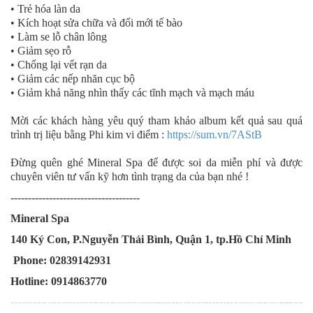
• Trẻ hóa làn da
• Kích hoạt sửa chữa và đổi mới tế bào
• Làm se lỗ chân lông
• Giảm sẹo rỗ
• Chống lại vết rạn da
• Giảm các nếp nhăn cục bộ
• Giảm khả năng nhìn thấy các tĩnh mạch và mạch máu
Mời các khách hàng yêu quý tham khảo album kết quả sau quá
trình trị liệu bằng Phi kim vi điểm :
https://sum.vn/7AStB
Đừng quên ghé Mineral Spa để được soi da miễn phí và được
chuyên viên tư vấn kỹ hơn tình trạng da của bạn nhé !
-------------------------------------
Mineral Spa
140 Ký Con, P.Nguyễn Thái Bình, Quận 1, tp.Hồ Chí Minh
Phone: 02839142931
Hotline: 0914863770
Canxi chiết xuất từ tảo biển đỏ
|
Canxi hữu cơ
|
Canxi tảo biển đỏ
|
Canxi từ tảo biển đỏ
|
Canxi từ tảo biển
|
Tảo biển đỏ
|
Dầu cá
|
Dầu hạt lanh
|
Dầu hạt lanh
|
Canxi tảo biển đỏ
|
Canxi tảo biển
|
Tảo biển đỏ
|
Công dụng của glucosamin
|
Bổ sung canxi cho bà bầu
|
Canxi vitamin D3
|
Bệnh đông máu
|
Thực phẩm bổ sung canxi
|
Canxi từ tảo biển đỏ
|
Canxi từ tảo biển
|
Bệnh tim mạch là gì
|
Thanh Trang Pharma
|
Thanh Trang