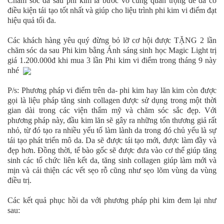
Chăm sóc da sau phi kim là bước vô cùng quan trọng để da có
điều kiện tái tạo tốt nhất và giúp cho liệu trình phi kim vi điểm đạt
hiệu quả tối đa.
Các khách hàng yêu quý đừng bỏ lỡ cơ hội được TẶNG 2 lần
chăm sóc da sau Phi kim bằng Ánh sáng sinh học Magic Light trị
giá 1.200.000đ khi mua 3 lần Phi kim vi điểm trong tháng 9 này
nhé
P/s: Phương pháp vi điểm trên da- phi kim hay lăn kim còn được
gọi là liệu pháp tăng sinh collagen được sử dụng trong một thời
gian dài trong các viện thẩm mỹ và chăm sóc sắc đẹp. Với
phương pháp này, đầu kim lăn sẽ gây ra những tổn thương giả rất
nhỏ, từ đó tạo ra nhiều yếu tố làm lành da trong đó chủ yếu là sự
tái tạo phát triển mô da. Da sẽ được tái tạo mới, được làm đầy và
đẹp hơn. Đồng thời, tế bào gốc sẽ được đưa vào cơ thể giúp tăng
sinh các tổ chức liên kết da, tăng sinh collagen giúp làm mới và
mịn và cải thiện các vết sẹo rỗ cũng như sẹo lõm vùng da vùng
điều trị.
Các kết quả phục hồi da với phương pháp phi kim đem lại như
sau: