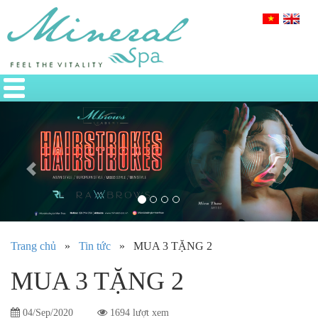
Previous
Nex
Trang chủ
»
Tin tức
»
MUA 3 TẶNG 2
MUA 3 TẶNG 2
04/Sep/2020
1694 lượt xem