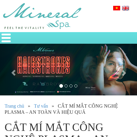
Previous
Nex
Trang chủ
»
Tư vấn
»
CẮT MÍ MẮT CÔNG NGHỆ
PLASMA – AN TOÀN VÀ HIỆU QUẢ
CẮT MÍ MẮT CÔNG