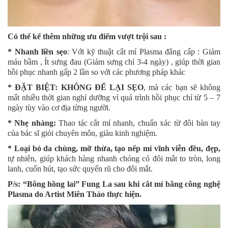
Có thể kể thêm những ưu điểm vượt trội sau :
* Nhanh liền sẹo
: Với kỹ thuật cắt mí Plasma đẳng cấp : Giảm
máu bầm , Ít sưng đau (Giảm sưng chỉ 3-4 ngày) , giúp thời gian
hồi phục nhanh gấp 2 lần so với các phương pháp khác
* ĐẶT BIỆT: KHÔNG ĐỂ LẠI SẸO
, mà các bạn sẽ không
mất nhiều thời gian nghỉ dưỡng vì quá trình hồi phục chỉ từ 5 – 7
ngày tùy vào cơ địa từng người.
* Nhẹ nhàng:
Thao tác cắt mí nhanh, chuẩn xác từ đôi bàn tay
của bác sĩ giỏi chuyên môn, giàu kinh nghiệm.
* Loại bỏ da chùng, mỡ thừa, tạo nếp mí vĩnh viễn đều, đẹp,
tự nhiên, giúp khách hàng nhanh chóng có đôi mắt to tròn, long
lanh, cuốn hút, tạo sức quyến rũ cho đôi mắt.
P/s: “Bông hồng lai” Fung La sau khi cắt mí bằng công nghệ
Plasma do Artist Miên Thảo thực hiện.