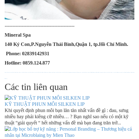
---------------------------------------------
Mineral Spa
140 Ký Con,P.Nguyễn Thái Bình,Quận 1, tp.Hồ Chí Minh.
Phone: 02839142931
Hotline: 0859.124.877
Canxi chiết xuất từ tảo biển đỏ
|
Canxi hữu cơ
|
Canxi tảo biển đỏ
|
Canxi từ tảo biển đỏ
|
Canxi từ tảo biển
|
Tảo biển đỏ
|
Dầu cá
|
Dầu hạt lanh
|
Dầu hạt lanh
|
Canxi tảo biển đỏ
|
Canxi tảo biển
|
Tảo biển đỏ
|
Công dụng của glucosamin
|
Bổ sung canxi cho bà bầu
|
Canxi vitamin D3
|
Bệnh đông máu
|
Thực phẩm bổ sung canxi
|
Canxi từ tảo biển đỏ
|
Canxi từ tảo biển
|
Bệnh tim mạch là gì
|
Thanh Trang Pharma
|
Thanh Trang
Pharma
|
Các tin liên quan
KỸ THUẬT PHUN MÔI SILKEN LIP
Khi quyết định phun môi bạn lăn tăn nhất vấn đề gì : đau, sưng
nhiều hay phải kiêng cữ nhiều… ? Bạn nghĩ sao nếu có một kỹ
thuật “giải quyết “ hết những vấn đề mà bạn đang trăn trở...